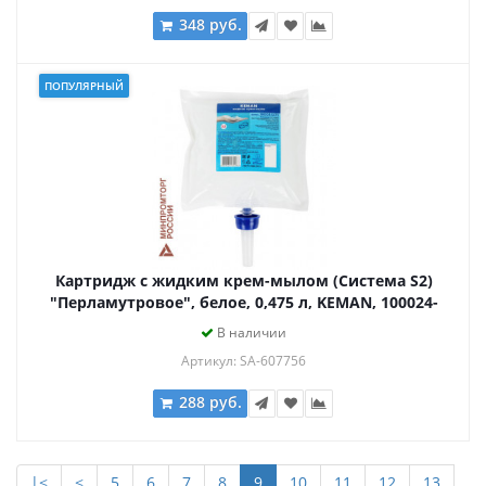
348 руб.
ПОПУЛЯРНЫЙ
Картридж с жидким крем-мылом (Система S2)
"Перламутровое", белое, 0,475 л, KEMAN, 100024-
S475
В наличии
Артикул: SA-607756
288 руб.
|<
<
5
6
7
8
9
10
11
12
13