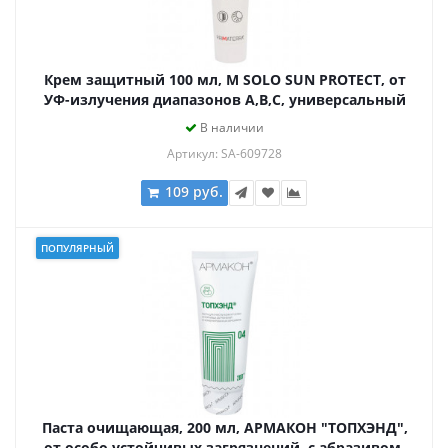
Крем защитный 100 мл, M SOLO SUN PROTECT, от
УФ-излучения диапазонов А,В,С, универсальный
В наличии
Артикул: SA-609728
109 руб.
ПОПУЛЯРНЫЙ
Паста очищающая, 200 мл, АРМАКОН "ТОПХЭНД",
от особо устойчивых загрязнений, с абразивом,