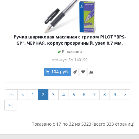
Ручка шариковая масляная с грипом PILOT "BPS-
GP", ЧЕРНАЯ, корпус прозрачный, узел 0,7 мм,
линия письма 0,21 мм, BPS-GP-F, BРS-GP-F
В наличии
Артикул: SA-140199
104 руб.
|<
<
1
2
3
4
5
6
7
8
9
>
>|
Показано с 17 по 32 из 5323 (всего 333 страниц)