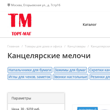
Москва, Егорьевская ул., д. 7стр16
Каталог
Главная
Товары для дома и офиса
Канцтовары
Канцелярски
Канцелярские мелочи
Напальчники для бумаги
Зажимы для бумаг
Скрепки ка
Иглы для чеков, заметок
Звонки настольные
Резинки дл
Параметры
Цена
30
-
9259
руб.
ПОПУЛЯРНЫЙ