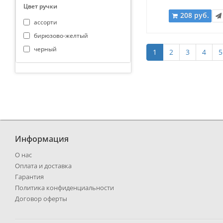
Цвет ручки
208 руб.
ассорти
бирюзово-желтый
черный
1
2
3
4
5
Информация
О нас
Оплата и доставка
Гарантия
Политика конфиденциальности
Договор оферты