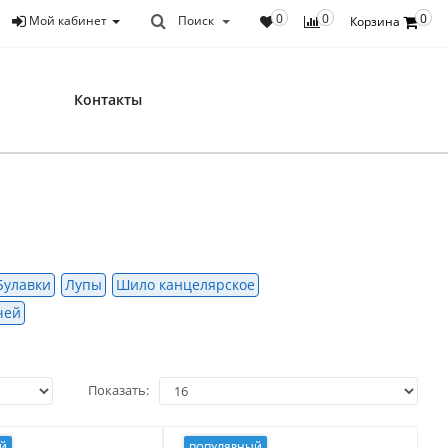
0
0
0
Мой кабинет
Поиск
Корзина
Контакты
Булавки
Лупы
Шило канцелярское
чей
Показать:
Й
ПОПУЛЯРНЫЙ