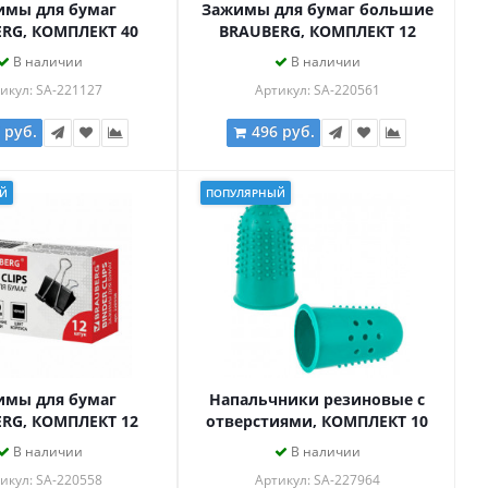
имы для бумаг
Зажимы для бумаг большие
RG, КОМПЛЕКТ 40
BRAUBERG, КОМПЛЕКТ 12
 мм, на 60 листов,
шт., 51 мм, на 230 листов,
В наличии
В наличии
е, в пластиковом
черные, картонная коробка,
икул: SA-221127
Артикул: SA-220561
индре, 221127
220561
 руб.
496 руб.
Й
ПОПУЛЯРНЫЙ
имы для бумаг
Напальчники резиновые с
RG, КОМПЛЕКТ 12
отверстиями, КОМПЛЕКТ 10
мм, на 100 листов,
шт., диаметр 18 мм,
В наличии
В наличии
картонная коробка,
зеленые, STAFF "EVERYDAY",
икул: SA-220558
Артикул: SA-227964
220558
227964