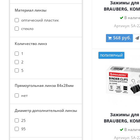
Зажимы для
BRAUBERG, КОМ
Материал линзы
шт., 32 мм, на 1
В налич
оптический пластик
цветные, в пла
Артикул: SA-2
цилиндре, 2
стекло
568 руб.
Количество линз
1
ПОПУЛЯРНЫЙ
2
5
Прямоугольная линза 84х28мм
нет
Диаметр дополнительной линзы
Зажимы для
25
BRAUBERG, КОМ
шт., 32 мм, на 1
95
В налич
черные, картонна
Артикул: SA-2
220560