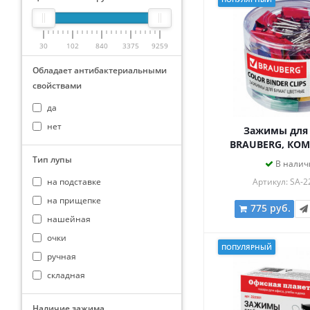
30
102
840
3375
9259
Обладает антибактериальными
свойствами
да
нет
Зажимы для
BRAUBERG, КОМ
шт., 25 мм, на 1
Тип лупы
В налич
цветные, в пла
на подставке
Артикул: SA-2
цилиндре, 2
на прищепке
775 руб.
нашейная
очки
ПОПУЛЯРНЫЙ
ручная
складная
Наличие зажима