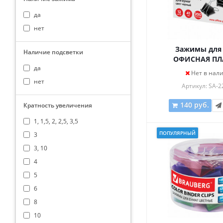
да
нет
Зажимы для
Наличие подсветки
ОФИСНАЯ ПЛ
да
КОМПЛЕКТ 12 шт.,
Нет в нал
200 листов, 
нет
Артикул: SA-2
картонная короб
140 руб.
Кратность увеличения
1, 1,5, 2, 2,5, 3,5
ПОПУЛЯРНЫЙ
3
3, 10
4
5
6
8
10