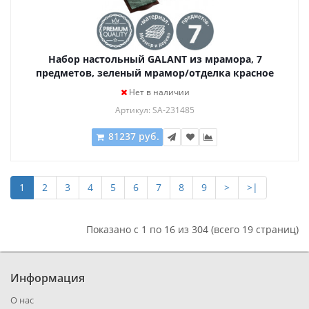
Набор настольный GALANT из мрамора, 7
предметов, зеленый мрамор/отделка красное
дерево, 231485
Нет в наличии
Артикул: SA-231485
81237 руб.
1
2
3
4
5
6
7
8
9
>
>|
Показано с 1 по 16 из 304 (всего 19 страниц)
Информация
О нас