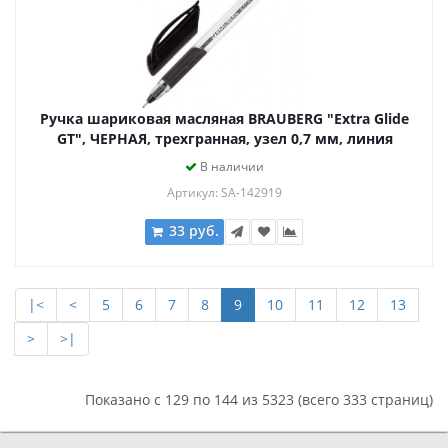
Ручка шариковая масляная BRAUBERG "Extra Glide
GT", ЧЕРНАЯ, трехгранная, узел 0,7 мм, линия
письма 0,35 мм, 142919
В наличии
Артикул: SA-142919
33 руб.
|<
<
5
6
7
8
9
10
11
12
13
>
>|
Показано с 129 по 144 из 5323 (всего 333 страниц)