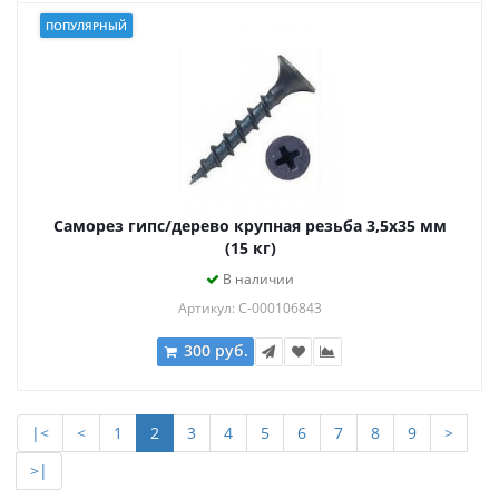
ПОПУЛЯРНЫЙ
Саморез гипс/дерево крупная резьба 3,5х35 мм
(15 кг)
В наличии
Артикул: С-000106843
300 руб.
|<
<
1
2
3
4
5
6
7
8
9
>
>|