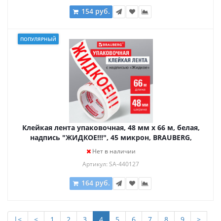
154 руб.
ПОПУЛЯРНЫЙ
Клейкая лента упаковочная, 48 мм х 66 м, белая,
надпись "ЖИДКОЕ!!!", 45 микрон, BRAUBERG,
440127
Нет в наличии
Артикул: SA-440127
164 руб.
|<
<
1
2
3
4
5
6
7
8
9
>