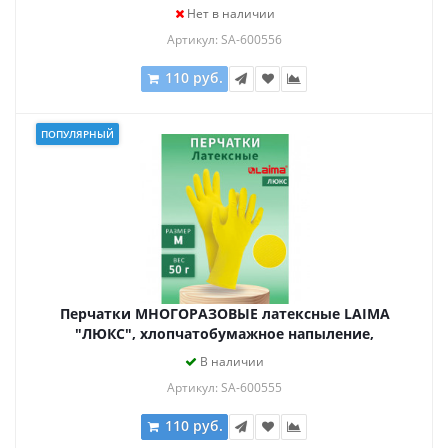
ПЛОТНЫЕ, размер XL (очень большой), желтые,
Нет в наличии
вес 60 г, 600556
Артикул: SA-600556
110 руб.
ПОПУЛЯРНЫЙ
Перчатки МНОГОРАЗОВЫЕ латексные LAIMA
"ЛЮКС", хлопчатобумажное напыление,
ПЛОТНЫЕ, размер M (средний), желтые, вес 50 г,
В наличии
600555
Артикул: SA-600555
110 руб.