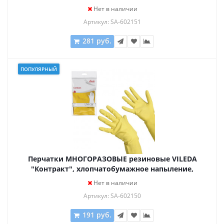
ПРОЧНЫЕ, размер M (средний), синий, вес 63 г,
Нет в наличии
100753
Артикул: SA-602151
281 руб.
ПОПУЛЯРНЫЙ
Перчатки МНОГОРАЗОВЫЕ резиновые VILEDA
"Контракт", хлопчатобумажное напыление,
размер XL (очень большой), желтые, вес 66 г,
Нет в наличии
102588
Артикул: SA-602150
191 руб.