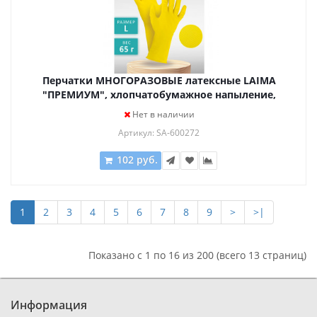
Перчатки МНОГОРАЗОВЫЕ латексные LAIMA
"ПРЕМИУМ", хлопчатобумажное напыление,
СВЕХПЛОТНЫЕ, размер L (большой), желтые, вес
Нет в наличии
65 г, 600272
Артикул: SA-600272
102 руб.
1
2
3
4
5
6
7
8
9
>
>|
Показано с 1 по 16 из 200 (всего 13 страниц)
Информация