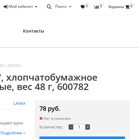
0
0
0
Мой кабинет
Поиск
Корзина
Контакты
8 г, 600782
, хлопчатобумажное
, вес 48 г, 600782
LAIMA
78 руб.
Нет в наличии
щищают руки
-
+
Количество:
Подробнее