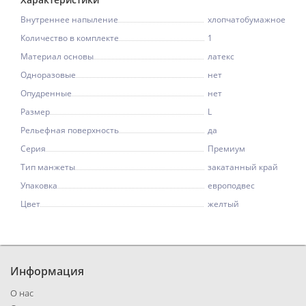
Внутреннее напыление
хлопчатобумажное
Количество в комплекте
1
Материал основы
латекс
Одноразовые
нет
Опудренные
нет
Размер
L
Рельефная поверхность
да
Серия
Премиум
Тип манжеты
закатанный край
Упаковка
европодвес
Цвет
желтый
Информация
О нас