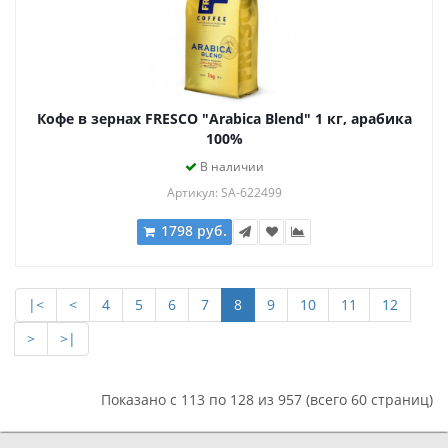
Кофе в зернах FRESCO "Arabica Blend" 1 кг, арабика
100%
В наличии
Артикул: SA-622499
1798 руб.
|<
<
4
5
6
7
8
9
10
11
12
>
>|
Показано с 113 по 128 из 957 (всего 60 страниц)