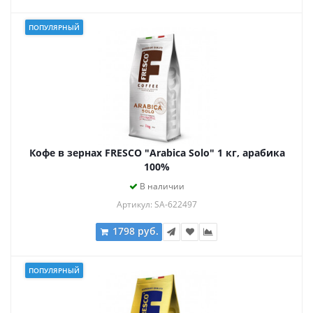
ПОПУЛЯРНЫЙ
Кофе в зернах FRESCO "Arabica Solo" 1 кг, арабика
100%
В наличии
Артикул: SA-622497
1798 руб.
ПОПУЛЯРНЫЙ