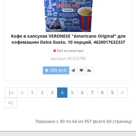
Кофе в капсулах VERONESE "Americano Original" для
кофемашин Dolce Gusto, 10 порций, 4620017632337
Нет в наличии
Артикул: SA-622798
385 руб.
|<
<
1
2
3
4
5
6
7
8
9
>
>|
Показано с 49 по 64 из 957 (всего 60 страниц)