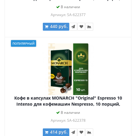
4058903
В наличии
Артикул: SA-622377
440 руб.
ПОПУЛЯРНЫЙ
Кофе в капсулах MONARCH "Original" Espresso 10
Intenso для кофемашин Nespresso, 10 порций,
4058904
В наличии
Артикул: SA-622378
414 руб.