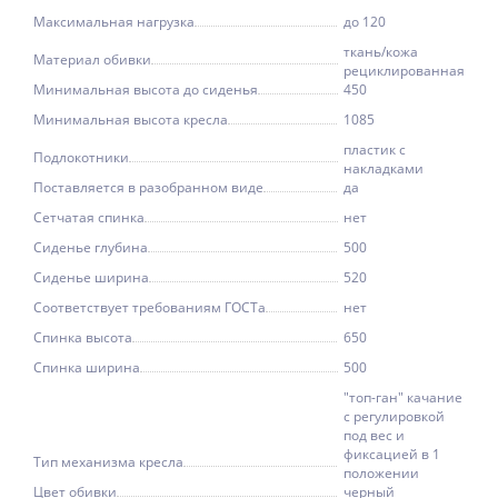
Максимальная нагрузка
до 120
ткань/кожа
Материал обивки
рециклированная
Минимальная высота до сиденья
450
Минимальная высота кресла
1085
пластик с
Подлокотники
накладками
Поставляется в разобранном виде
да
Сетчатая спинка
нет
Сиденье глубина
500
Сиденье ширина
520
Соответствует требованиям ГОСТа
нет
Спинка высота
650
Спинка ширина
500
"топ-ган" качание
с регулировкой
под вес и
фиксацией в 1
Тип механизма кресла
положении
Цвет обивки
черный