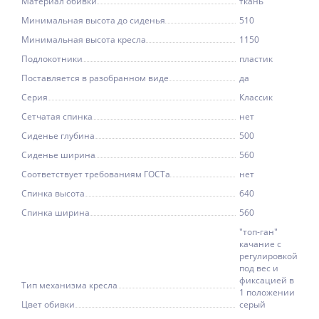
Материал обивки
ткань
Минимальная высота до сиденья
510
Минимальная высота кресла
1150
Подлокотники
пластик
Поставляется в разобранном виде
да
Серия
Классик
Сетчатая спинка
нет
Сиденье глубина
500
Сиденье ширина
560
Соответствует требованиям ГОСТа
нет
Спинка высота
640
Спинка ширина
560
"топ-ган"
качание с
регулировкой
под вес и
фиксацией в
Тип механизма кресла
1 положении
Цвет обивки
серый