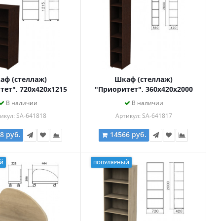
аф (стеллаж)
Шкаф (стеллаж)
тет", 720х420х1215
"Приоритет", 360х420х2000
лки, венге, К-933,
мм, 4 полки, венге, К-932,
В наличии
В наличии
К-933 венге
К-932 венге
икул: SA-641818
Артикул: SA-641817
8 руб.
14566 руб.
Й
ПОПУЛЯРНЫЙ