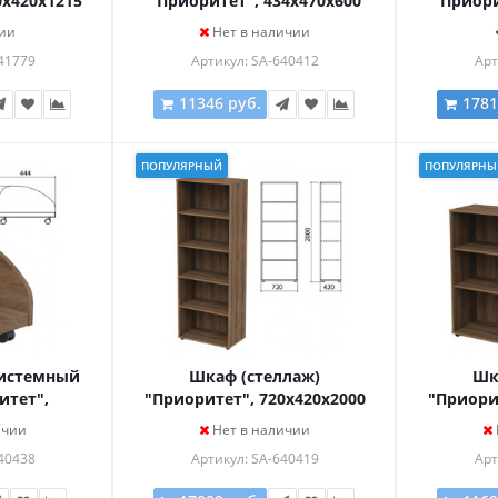
0х420х1215
"Приоритет", 434х470х600
"Приори
ронберг,
мм, 3 ящика, замок, лагос,
мм, 
ии
Нет в наличии
кронберг
К-923, К-923 лагос
кронбе
41779
Артикул: SA-640412
Арт
11346 руб.
1781
ПОПУЛЯРНЫЙ
ПОПУЛЯРНЫ
системный
Шкаф (стеллаж)
Шк
итет",
"Приоритет", 720х420х2000
"Приори
гос, К-929,
мм, 4 полки, лагос, К-934,
мм, 2 по
ичии
Нет в наличии
гос
К-934 лагос
40438
Артикул: SA-640419
Арт