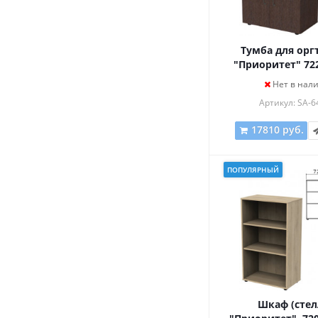
Тумба для орг
"Приоритет" 72
мм, 2 двери, пол
Нет в нал
К-928, К-928
Артикул: SA-6
17810 руб.
ПОПУЛЯРНЫЙ
Шкаф (стел