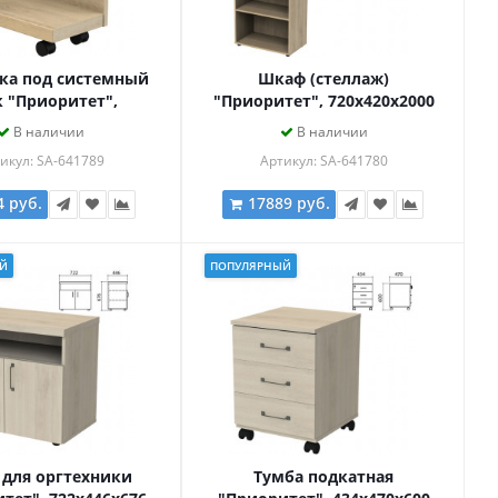
ка под системный
Шкаф (стеллаж)
 "Приоритет",
"Приоритет", 720х420х2000
х306 мм, кронберг,
мм, 4 полки, кронберг,
В наличии
В наличии
, К-929 кронберг
К-934, К-934 кронберг
икул: SA-641789
Артикул: SA-641780
4 руб.
17889 руб.
Й
ПОПУЛЯРНЫЙ
 для оргтехники
Тумба подкатная