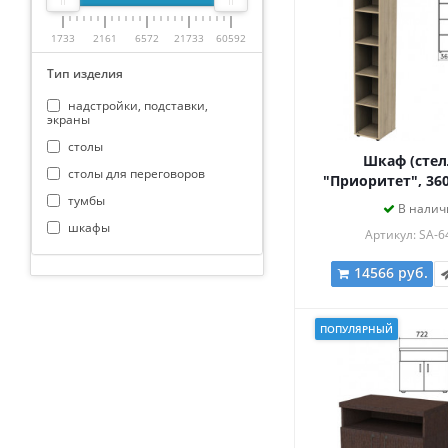
1733
2161
6572
21733
60592
Тип изделия
надстройки, подставки,
экраны
столы
Шкаф (стел
столы для переговоров
"Приоритет", 36
мм, 4 полки, к
тумбы
В налич
К-932, К-932 
шкафы
Артикул: SA-6
14566 руб.
ПОПУЛЯРНЫЙ