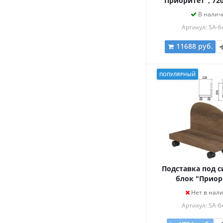
"Приоритет", 72
мм, 2 полки, к
В налич
К-933, К-933 
Артикул: SA-6
11688 руб.
ПОПУЛЯРНЫЙ
Подставка под 
блок "Приор
228х444х306 мм, ла
Нет в нал
К-929 ла
Артикул: SA-6