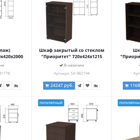
лаж)
Шкаф закрытый со стеклом
Шк
0х420х2000
"Приоритет" 720х424х1215
"Приори
ронберг,
мм, 2 полки, венге
мм, 2 по
ии
В наличии
кронберг
(КОМПЛЕКТ)
41778
Артикул: SA-982194
Арт
24247 руб.
1168
ПОПУЛЯРНЫЙ
ПОПУЛЯРНЫ