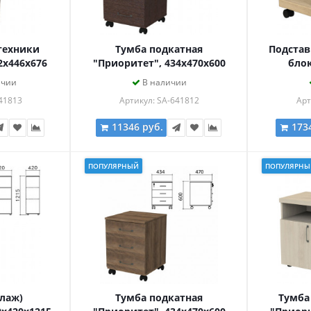
техники
Тумба подкатная
Подстав
2х446х676
"Приоритет", 434х470х600
блок
ка, венге,
мм, 3 ящика, замок, венге,
228х444
ичии
В наличии
 венге
К-923, К-923 венге
К-929
41813
Артикул: SA-641812
Арт
11346 руб.
173
ПОПУЛЯРНЫЙ
ПОПУЛЯРНЫ
лаж)
Тумба подкатная
Тумба