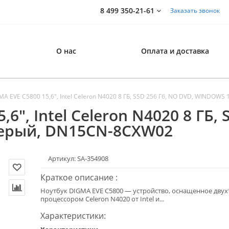
8 499 350-21-61
Заказать звонок
О нас
Оплата и доставка
A EVE C5800 15,6", Intel Celeron N4020 8 ГБ, SSD 256 Гб, NO DVD, WINDOWS
6", Intel Celeron N4020 8 ГБ, 
 серый, DN15CN-8CXW02
Артикул: SA-354908
Краткое описание :
Ноутбук DIGMA EVE C5800 — устройство, оснащенное дву
процессором Celeron N4020 от Intel и...
Характеристики: