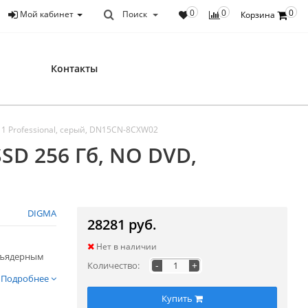
0
0
0
Мой кабинет
Поиск
Корзина
Контакты
 11 Professional, серый, DN15CN-8CXW02
SSD 256 Гб, NO DVD,
DIGMA
28281 руб.
Нет в наличии
хъядерным
-
+
Количество:
Подробнее
Купить