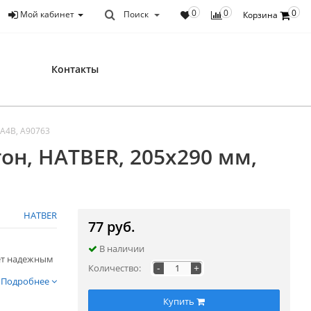
0
0
0
Мой кабинет
Поиск
Корзина
Контакты
4А4В, A90763
тон, HATBER, 205х290 мм,
HATBER
77 руб.
В наличии
ет надежным
-
+
Количество:
Подробнее
Купить