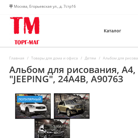
Москва, Егорьевская ул., д. 7стр16
Каталог
Главная
Товары для дома и офиса
Детям
Альбом для рисован
Альбом для рисования, А4, 
"JEEPING", 24А4В, A90763
ПОПУЛЯРНЫЙ