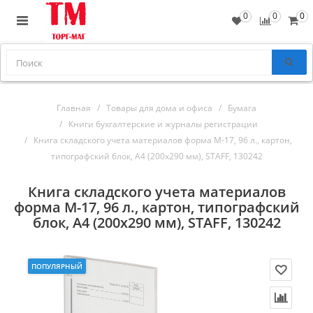
0
0
0
Главная
Товары для дома и офиса
Бумага
Книги бухгалтерские и журналы регистрации
Книга складского учета материалов форма М-17, 96 л., картон,
типографский блок, А4 (200х290 мм), STAFF, 130242
Книга складского учета материалов
форма М-17, 96 л., картон, типографский
блок, А4 (200х290 мм), STAFF, 130242
ПОПУЛЯРНЫЙ