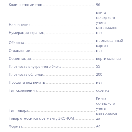
Количество листов
96
книга
складского
учета
Назначение
материалов
Нумерация страниц
нет
немелованный
Обложка
картон
Оглавление
нет
Ориентация
вертикальная
Плотность внутреннего блока
55
Плотность обложки
200
Прошита под печать
нет
Тип скрепления
скрепка
Книга
складского
учета
Тип товара
материалов
Товар относится к сегменту ЭКОНОМ
да
Формат
А4