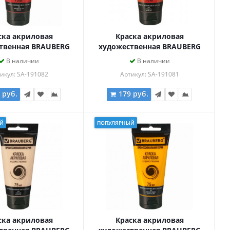
ска акриловая
Краска акриловая
твенная BRAUBERG
художественная BRAUBERG
ASSIC, туба 75мл,
ART CLASSIC, туба 75мл,
В наличии
В наличии
 СВЕТЛАЯ, 191082
КИНОВАРЬ, 191081
икул: SA-191082
Артикул: SA-191081
 руб.
179 руб.
Й
ПОПУЛЯРНЫЙ
ска акриловая
Краска акриловая