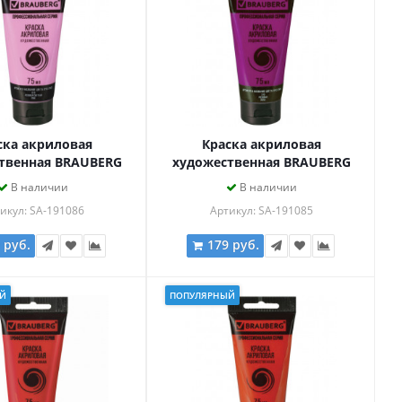
ска акриловая
Краска акриловая
твенная BRAUBERG
художественная BRAUBERG
ASSIC, туба 75мл,
ART CLASSIC, туба 75мл,
В наличии
В наличии
 СВЕТЛАЯ, 191086
РОЗОВАЯ, 191085
икул: SA-191086
Артикул: SA-191085
 руб.
179 руб.
Й
ПОПУЛЯРНЫЙ