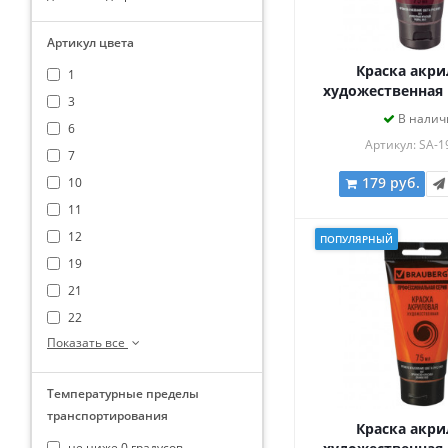
Артикул цвета
Краска акри
1
художественная
3
ART CLASSIC, т
В налич
6
ПУРПУРНАЯ КРАСН
Артикул: SA-1
7
179 руб.
10
11
12
ПОПУЛЯРНЫЙ
19
21
22
Показать все
Температурные пределы
транспортирования
Краска акри
не ниже 0 градусов