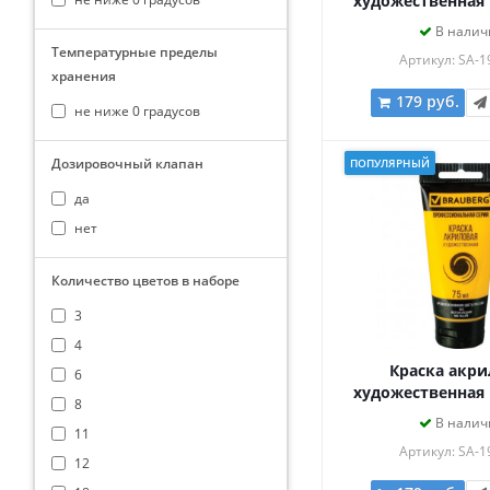
художественная
ART CLASSIC, т
В налич
ОРАНЖЕВО-КРАСН
Температурные пределы
Артикул: SA-1
хранения
179 руб.
не ниже 0 градусов
Дозировочный клапан
ПОПУЛЯРНЫЙ
да
нет
Количество цветов в наборе
3
4
Краска акри
6
художественная
8
ART CLASSIC, т
В налич
11
ЖЕЛТАЯ СРЕДНЯЯ
Артикул: SA-1
12