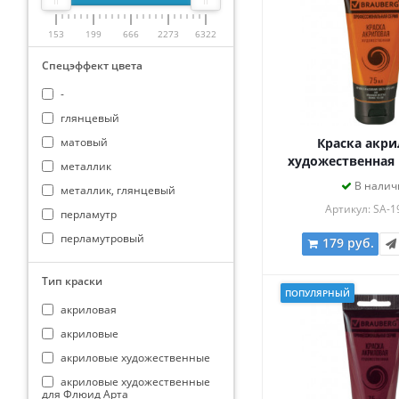
153
199
666
2273
6322
Спецэффект цвета
-
глянцевый
матовый
Краска акри
художественная
металлик
ART CLASSIC, т
В налич
металлик, глянцевый
ОРАНЖЕВО-ЖЕЛТА
Артикул: SA-1
перламутр
перламутровый
179 руб.
Тип краски
ПОПУЛЯРНЫЙ
акриловая
акриловые
акриловые художественные
акриловые художественные
для Флюид Арта