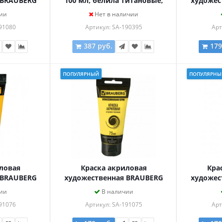
 BRAUBERG
100 мл, белила титановые,
художес
уба 75мл,
2227101
ART CL
ии
Нет в наличии
АЯ, 191080
ТЕЛ
91080
Артикул: SA-190395
Арт
387 руб.
179
ПОПУЛЯРНЫЙ
ПОПУЛЯРНЫ
ловая
Краска акриловая
Кра
 BRAUBERG
художественная BRAUBERG
художес
уба 75мл,
ART CLASSIC, туба 75мл,
ART CL
ии
В наличии
, 191076
ЖЕЛТАЯ СВЕТЛАЯ, 191075
ЛИМОННА
91076
Артикул: SA-191075
Арт