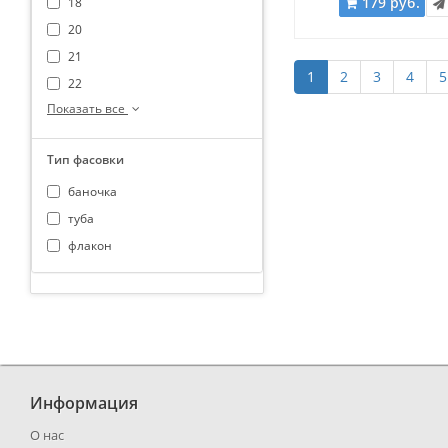
179 руб.
18
20
21
1
2
3
4
5
22
Показать все
Тип фасовки
баночка
туба
флакон
Информация
О нас