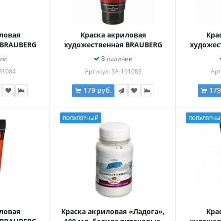
ловая
Краска акриловая
Кра
 BRAUBERG
художественная BRAUBERG
художес
уба 75мл,
ART CLASSIC, туба 75мл,
ART CL
ии
В наличии
АЯ, 191084
КРАСНАЯ ТЕМНАЯ, 191083
КРАСНАЯ
91084
Артикул: SA-191083
Арт
179 руб.
179
ПОПУЛЯРНЫЙ
ПОПУЛЯРНЫ
ловая
Краска акриловая «Ладога»,
Кра