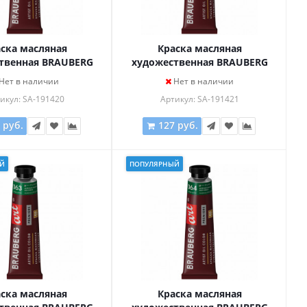
ска масляная
Краска масляная
твенная BRAUBERG
художественная BRAUBERG
IERE, 46 мл, проф.
ART PREMIERE, 46 мл, проф.
Нет в наличии
Нет в наличии
 ЦЕРУЛЕУМ, 191420
серия, ФИОЛЕТОВАЯ
икул: SA-191420
Артикул: SA-191421
ТЕМНАЯ, 191421
 руб.
127 руб.
Й
ПОПУЛЯРНЫЙ
ска масляная
Краска масляная