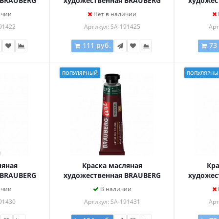
 BRAUBERG
художественная BRAUBERG
художес
 мл, проф.
ART PREMIERE, 46 мл, проф.
ART PREM
ичии
Нет в наличии
Я, 191422
серия, САЛАТОВАЯ, 191425
серия, 
91422
Артикул: SA-191425
Арт
111 руб.
73
ПОПУЛЯРНЫЙ
ПОПУЛЯРНЫ
ляная
Краска масляная
Кра
 BRAUBERG
художественная BRAUBERG
художес
 мл, проф.
ART PREMIERE, 46 мл, проф.
ART PREM
ичии
В наличии
 ПРОЧНАЯ,
серия, ЗЕЛЕНАЯ ФЦ, 191431
серия, 
91430
Артикул: SA-191431
Арт