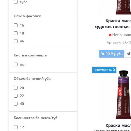
туба
Объем фасовки
Краска мас
16
художественная
ART PREMIERE, 46
18
Нет в нал
серия, СИНЯЯ 
46
Артикул: SA-1
191418
139 руб.
Кисть в комплекте
нет
ПОПУЛЯРНЫЙ
Объем баночки/тубы
20
22
40
Количество баночек/туб
Краска мас
12