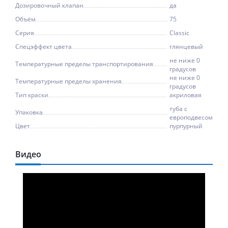
Дозировочный клапан
да
Объём
75
Серия
Classic
Спецэффект цвета
глянцевый
не ниже 0
Температурные пределы транспортирования
градусов
не ниже 0
Температурные пределы хранения
градусов
Тип краски
акриловая
туба с
Упаковка
европодвесом
Цвет
пурпурный
Видео