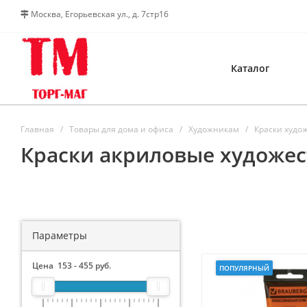
Москва, Егорьевская ул., д. 7стр16
Каталог
Главная
Товары для дома и офиса
Художникам
Краски худо
Краски акриловые художе
Параметры
Цена
153
-
455
руб.
ПОПУЛЯРНЫЙ