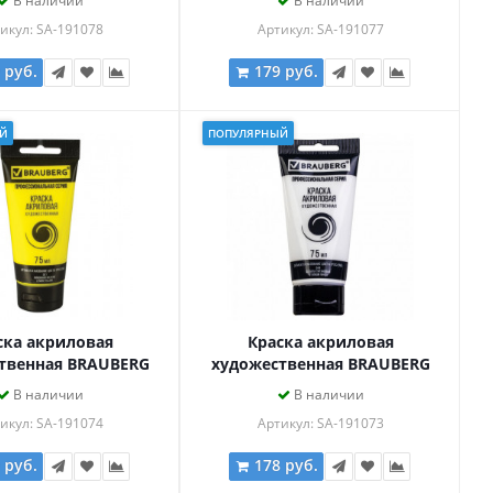
В наличии
В наличии
ЕСНАЯ, 191078
ЖЕЛТАЯ ТЕМНАЯ, 191077
икул: SA-191078
Артикул: SA-191077
 руб.
179 руб.
Й
ПОПУЛЯРНЫЙ
ска акриловая
Краска акриловая
твенная BRAUBERG
художественная BRAUBERG
ASSIC, туба 75мл,
ART CLASSIC, туба 75мл,
В наличии
В наличии
Я ЖЕЛТАЯ, 191074
БЕЛИЛА ТИТАНОВЫЕ, 191073
икул: SA-191074
Артикул: SA-191073
 руб.
178 руб.