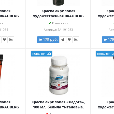
ловая
Краска акриловая
Кра
 BRAUBERG
художественная BRAUBERG
художес
уба 75мл,
ART CLASSIC, туба 75мл,
ART CL
ии
В наличии
АЯ, 191084
КРАСНАЯ ТЕМНАЯ, 191083
КРАСНАЯ
91084
Артикул: SA-191083
Арт
179 руб.
179
ПОПУЛЯРНЫЙ
ПОПУЛЯРНЫ
ловая
Краска акриловая «Ладога»,
Кра
 BRAUBERG
100 мл, белила титановые,
художес
уба 75мл,
2227101
ART CL