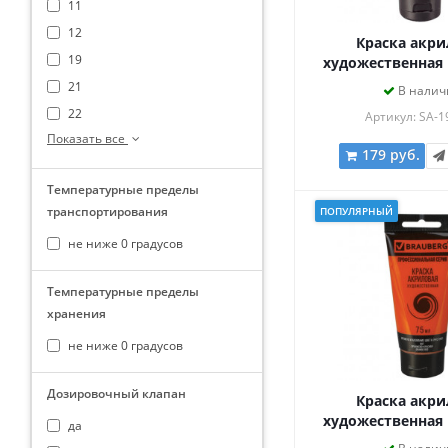
11
12
Краска акри
19
художественная
ART CLASSIC, т
21
В налич
ПУРПУРНАЯ КРАСН
22
Артикул: SA-1
Показать все
179 руб.
Температурные пределы
транспортирования
ПОПУЛЯРНЫЙ
не ниже 0 градусов
Температурные пределы
хранения
не ниже 0 градусов
Дозировочный клапан
Краска акри
художественная
да
ART CLASSIC, т