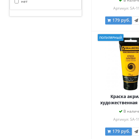
В налич
нет
ОРАНЖЕВО-КРАСН
Артикул: SA-1
179 руб.
ПОПУЛЯРНЫЙ
Краска акри
художественная
ART CLASSIC, т
В налич
ЖЕЛТАЯ СРЕДНЯЯ
Артикул: SA-1
179 руб.