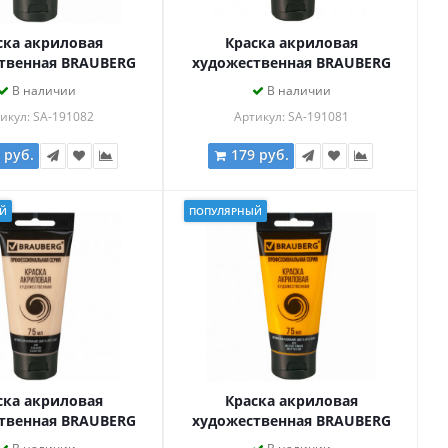
ска акриловая
Краска акриловая
твенная BRAUBERG
художественная BRAUBERG
ASSIC, туба 75мл,
ART CLASSIC, туба 75мл,
В наличии
В наличии
 СВЕТЛАЯ, 191082
КИНОВАРЬ, 191081
икул: SA-191082
Артикул: SA-191081
 руб.
179 руб.
Й
ПОПУЛЯРНЫЙ
ска акриловая
Краска акриловая
твенная BRAUBERG
художественная BRAUBERG
ASSIC, туба 75мл,
ART CLASSIC, туба 75мл,