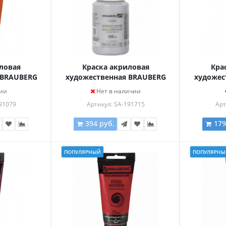
ловая
Краска акриловая
Кра
 BRAUBERG
художественная BRAUBERG
художес
уба 75мл,
ART CLASSIC, флакон 250 мл,
ART CL
ии
Нет в наличии
Я, 191079
СЕРЕБРИСТАЯ, 191715
РОЗОВАЯ
91079
Артикул: SA-191715
Арт
394 руб.
179
ПОПУЛЯРНЫЙ
ПОПУЛЯРНЫ