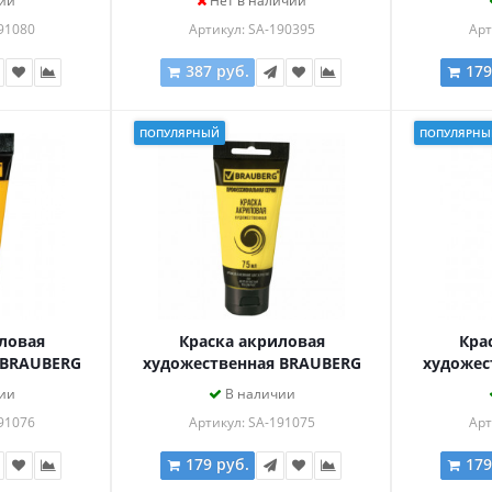
ии
Нет в наличии
АЯ, 191080
ТЕЛ
91080
Артикул: SA-190395
Арт
387 руб.
179
ПОПУЛЯРНЫЙ
ПОПУЛЯРНЫ
ловая
Краска акриловая
Кра
 BRAUBERG
художественная BRAUBERG
художес
уба 75мл,
ART CLASSIC, туба 75мл,
ART CL
ии
В наличии
, 191076
ЖЕЛТАЯ СВЕТЛАЯ, 191075
ЛИМОННА
91076
Артикул: SA-191075
Арт
179 руб.
179