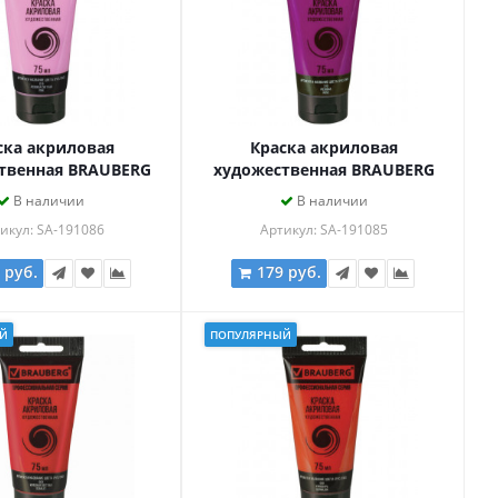
ска акриловая
Краска акриловая
твенная BRAUBERG
художественная BRAUBERG
ASSIC, туба 75мл,
ART CLASSIC, туба 75мл,
В наличии
В наличии
 СВЕТЛАЯ, 191086
РОЗОВАЯ, 191085
икул: SA-191086
Артикул: SA-191085
 руб.
179 руб.
Й
ПОПУЛЯРНЫЙ