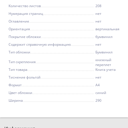
Количество листов
208
Нумерация страниц
нет
Оглавление
нет
Ориентация
вертикальная
Покрытие обложки
бумвинил
Содержит справочную информацию
нет
Тип обложки
Бумвинил
книжный
Тип скрепления
переплет
Тип товара
Книга учета
Тиснение фольгой
нет
Формат
А4
Цвет обложки
синий
Ширина
290