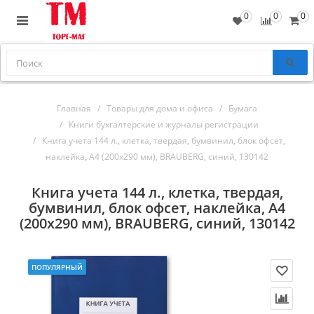
0
0
0
Главная
Товары для дома и офиса
Бумага
Книги бухгалтерские и журналы регистрации
Книга учета 144 л., клетка, твердая, бумвинил, блок офсет,
наклейка, А4 (200х290 мм), BRAUBERG, синий, 130142
Книга учета 144 л., клетка, твердая,
бумвинил, блок офсет, наклейка, А4
(200х290 мм), BRAUBERG, синий, 130142
ПОПУЛЯРНЫЙ