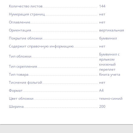
Количество листов
144
Нумерация страниц
нет
Оглавление
нет
Ориентация
вертикальная
Покрытие обложки
бумвинил
Содержит справочную информацию
нет
Бумвинил с
Тип обложки
ярлыком
книжный
Тип скрепления
переплет
Тип товара
Книга учета
Тиснение фольгой
нет
Формат
А4
Цвет обложки
темно-синий
Ширина
200